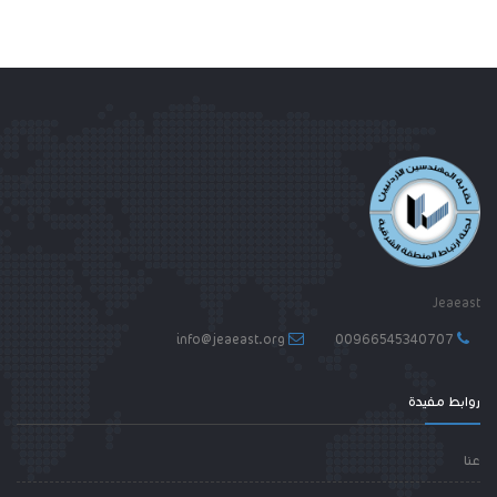
Jeaeast
info@jeaeast.org
00966545340707
روابط مفيدة
عنا