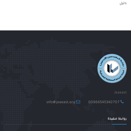
دليل
Jeaeast
info@jeaeast.org
00966545340707
روابط مفيدة