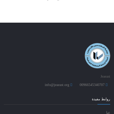
Jeaeast
info@jeaeast.org
00966545340707
روابط مفيدة
عنا