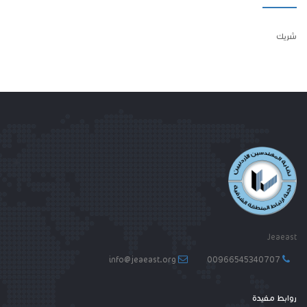
شريك
Jeaeast
info@jeaeast.org
00966545340707
روابط مفيدة