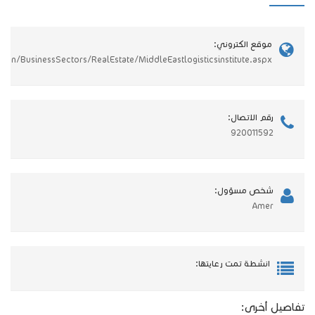
موقع الكتروني:
en/BusinessSectors/RealEstate/MiddleEastlogisticsinstitute.aspx
رقم الاتصال:
920011592
شخص مسؤول:
Amer
انشطة تمت رعايتها:
تفاصيل أخرى: