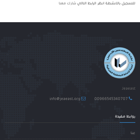
للتسجيل بالانشطة انظر الرابط التالي
شارك معنا
Jeaeast
info@jeaeast.org
00966545340707
روابط مفيدة
عنا