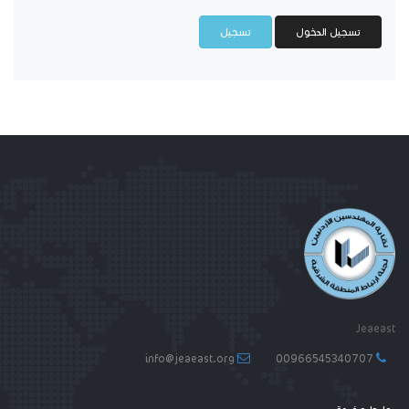
تسجيل الدخول
تسجيل
Jeaeast
info@jeaeast.org
00966545340707