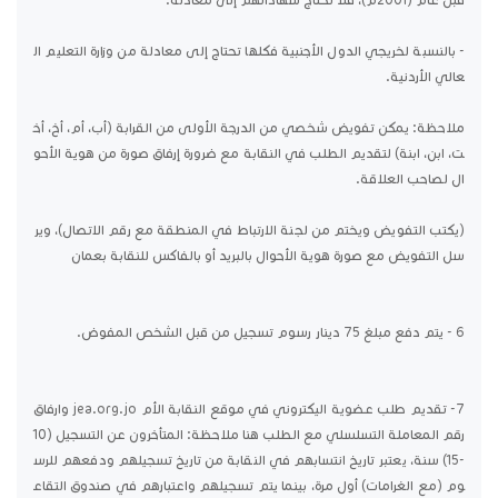
- بالنسبة لخريجي الدول الأجنبية فكلها تحتاج إلى معادلة من وزارة التعليم ال
عالي الأردنية.
ملاحظة: يمكن تفويض شخصي من الدرجة الأولى من القرابة (أب، أم، أخ، أخ
ت، ابن، ابنة) لتقديم الطلب في النقابة مع ضرورة إرفاق صورة من هوية الأحو
ال لصاحب العلاقة.
(يكتب التفويض ويختم من لجنة الارتباط في المنطقة مع رقم الاتصال)، وير
سل التفويض مع صورة هوية الأحوال بالبريد أو بالفاكس للنقابة بعمان
6 - يتم دفع مبلغ 75 دينار رسوم تسجيل من قبل الشخص المفوض.
7- تقديم طلب عضوية اليكتروني في موقع النقابة الأم jea.org.jo وارفاق
رقم المعاملة التسلسلي مع الطلب هنا ملاحظة: المتأخرون عن التسجيل (10
-15) سنة، يعتبر تاريخ انتسابهم في النقابة من تاريخ تسجيلهم ودفعهم للرس
وم (مع الغرامات) أول مرة، بينما يتم تسجيلهم واعتبارهم في صندوق التقاع