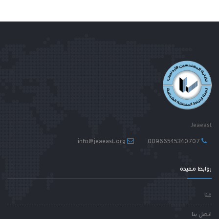
Jeaeast
info@jeaeast.org
00966545340707
روابط مفيدة
عنا
اتصل بنا